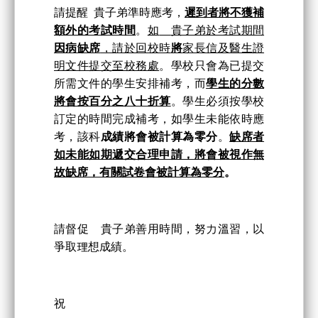
請提醒 貴子弟準時應考，
遲到者將不獲補
額外的考試時間
。
如
貴子弟於考試期間
因病缺席
，
請於回校時
將
家長信及醫生證
明文件提交至校務處
。學校只會為已提交
所需文件的學生安排補考，而
學生的分數
將會按百分之八十折算
。學生必須按學校
訂定的時間完成補考，如學生未能依時應
考，該科
成績將會被計算為零分
。
缺席者
如未能如期遞交合理申請，將會被視作無
故缺席，有關試卷會被計算為零分
。
請督促 貴子弟善用時間，努力溫習，以
爭取理想成績。
祝