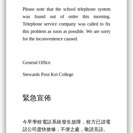
Please note that the school telephone system
was found out of order this morning.
Telephone service company was called to fix
this problem as soon as possible. We are sorry
for the inconvenience caused.
General Office
Stewards Pooi Kei College
緊急宣佈
今早學校電話系統發生故障，校方已請電
話公司盡快搶修，不便之處，敬請見諒。