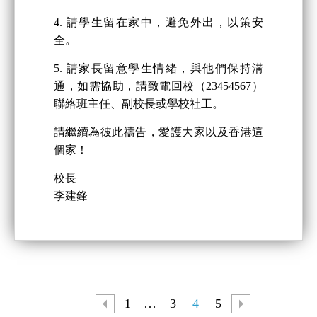
4. 請學生留在家中，避免外出，以策安
全。
5. 請家長留意學生情緒，與他們保持溝
通，如需協助，請致電回校（23454567）
聯絡班主任、副校長或學校社工。
請繼續為彼此禱告，愛護大家以及香港這
個家！
校長
李建鋒
1
…
3
4
5