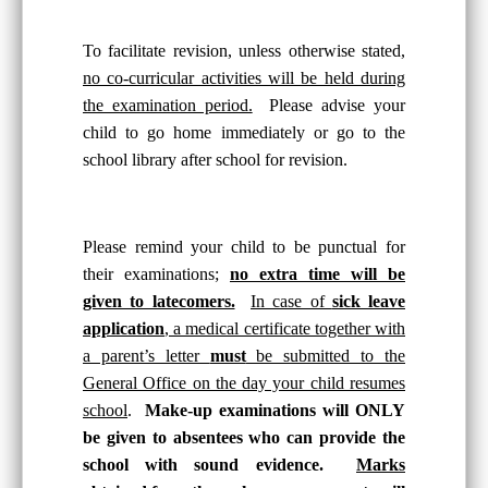
To facilitate revision, unless otherwise stated,
no co-curricular activities will be held during
the examination period.
Please advise your
child to go home immediately or go to the
school library after school for revision.
Please remind your child to be punctual for
their examinations;
no extra time will be
given to latecomers.
In case of
sick leave
application
, a medical certificate together with
a parent’s letter
must
be submitted to the
General Office on the day your child resumes
school
.
Make-up examinations will ONLY
be given to absentees who can provide the
school with sound evidence.
Marks