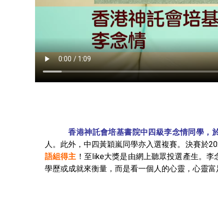
香港神託會培基書院中四級李念情同學，
人。此外，中四黃穎嵐同學亦入選複賽。決賽於20
語組得主
！至like大獎是由網上聽眾投選產生。
學歷或成就來衡量，而是看一個人的心靈，心靈富