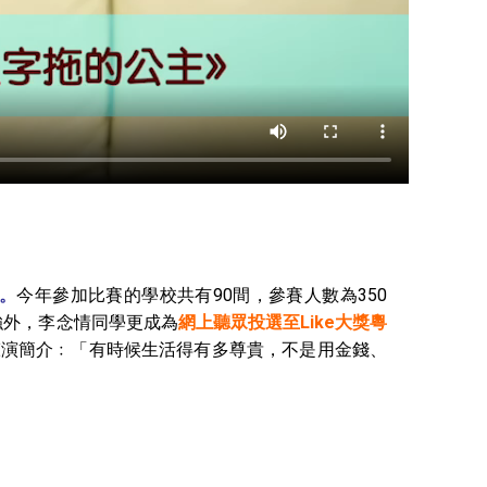
。
今年參加比賽的學校共有90間，參賽人數為350
強外，李念情同學更成為
網上聽眾投選至Like大獎粵
聲演簡介﹕「有時候生活得有多尊貴，不是用金錢、