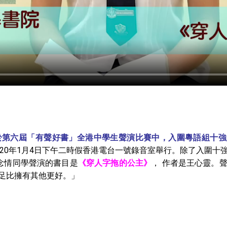
於第六屆「有聲好書」全港中學生聲演比賽中，入圍粵語組十強
20年1月4日下午二時假香港電台一號錄音室舉行。除了入圍十
李念情同學聲演的書目是
《穿人字拖的公主》
， 作者是王心靈。
足比擁有其他更好。」