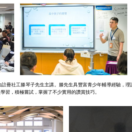
由註冊社工滕琴子先生主講。滕先生具豐富青少年輔導經驗，理
入學習，積極嘗試，掌握了不少實用的讚賞技巧。