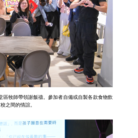
堂區牧師帶領謝飯禱。參加者自備或自製各款食物飲
家校之間的情誼。