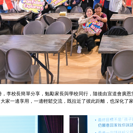
時，李校長簡單分享，勉勵家長與學校同行，隨後由宣道會廣恩
。大家一邊享用，一邊輕鬆交流，既拉近了彼此距離，也深化了